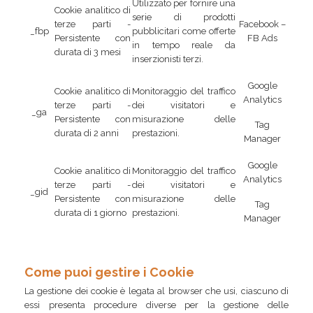
Utilizzato per fornire una
Cookie analitico di
serie di prodotti
terze parti -
Facebook –
_fbp
pubblicitari come offerte
Persistente con
FB Ads
in tempo reale da
durata di 3 mesi
inserzionisti terzi.
Google
Cookie analitico di
Monitoraggio del traffico
Analytics
terze parti -
dei visitatori e
_ga
Persistente con
misurazione delle
Tag
durata di 2 anni
prestazioni.
Manager
Google
Cookie analitico di
Monitoraggio del traffico
Analytics
terze parti -
dei visitatori e
_gid
Persistente con
misurazione delle
Tag
durata di 1 giorno
prestazioni.
Manager
Come puoi gestire i Cookie
La gestione dei cookie è legata al browser che usi, ciascuno di
essi presenta procedure diverse per la gestione delle