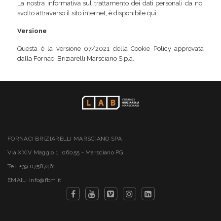
La nostra informativa sul trattamento dei dati personali da noi
svolto attraverso il sito internet, è disponibile
qui
Versione
Questa è la versione 07/2021 della Cookie Policy approvata
dalla Fornaci Briziarelli Marsciano S.p.a.
FORNACI BRIZIARELLI MARSCIANO SPA
Via XXIV Maggio 1, 06055 - Marsciano PG
Tel. +39 07587461
EMAIL: info@fbm.it