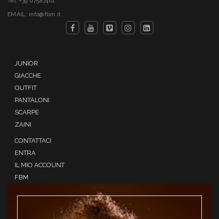
Tel. +39 07587461
EMAIL: info@fbm.it
JUNIOR
GIACCHE
OUTFIT
PANTALONI
SCARPE
ZAINI
CONTATTACI
ENTRA
IL MIO ACCOUNT
FBM