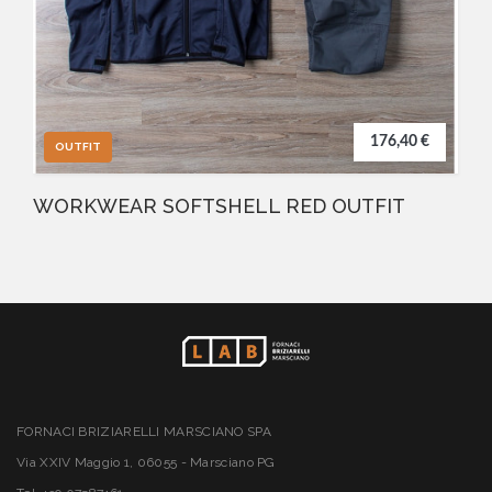
176,40 €
OUTFIT
WORKWEAR SOFTSHELL RED OUTFIT
FORNACI BRIZIARELLI MARSCIANO SPA
Via XXIV Maggio 1, 06055 - Marsciano PG