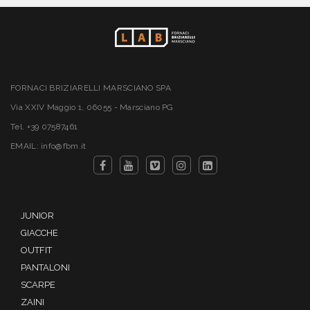
FORNACI BRIZIARELLI MARSCIANO SPA
Via XXIV Maggio 1, 06055 - Marsciano PG
Tel. +39 07587461
EMAIL: info@fbm.it
JUNIOR
GIACCHE
OUTFIT
PANTALONI
SCARPE
ZAINI