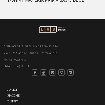
T-SHIRT MATERIA PRIMA BASIC BLUE
FORNACI BRIZIARELLI MARSCIANO SPA
Via XXIV Maggio 1, 06055 - Marsciano PG
Tel. +39 07587461
EMAIL: info@fbm.it
JUNIOR
GIACCHE
OUTFIT