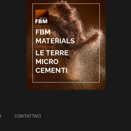
FBM
MATERIALS
LE TERRE
MICRO
CEMENTI
Y
CONTATTACI