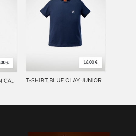
16,00 €
,00 €
T-SHIRT BLUE CLAY JUNIOR
FELPA BLU INTERA CON CAPPUCCIO E GRAFFIO AMERICA
SCARP