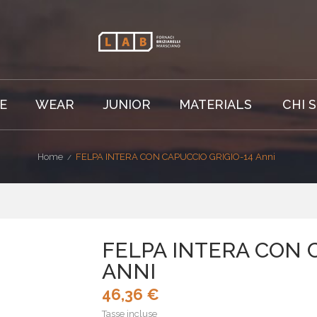
E
WEAR
JUNIOR
MATERIALS
CHI 
Home
FELPA INTERA CON CAPUCCIO GRIGIO-14 Anni
FELPA INTERA CON 
ANNI
46,36 €
Tasse incluse