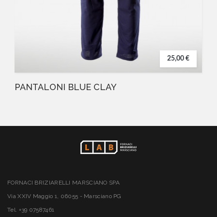
25,00 €
PANTALONI BLUE CLAY
FORNACI BRIZIARELLI MARSCIANO SPA
Via XXIV Maggio 1, 06055 - Marsciano PG
Tel. +39 07587461