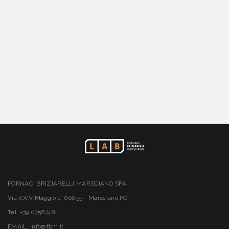
FORNACI BRIZIARELLI MARSCIANO SPA
Via XXIV Maggio 1, 06055 - Marsciano PG
Tel. +39 07587461
EMAIL: info@fbm.it